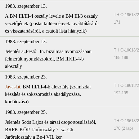
1983. szeptember 13.
TH O-19618/2
A BM III/III-4 osztály levele a BM III/3 osztály
171.
vezetőjének (postai küldemények továbbításáról
és visszatartásáról, a csatolt lista hiányzik)
1983. szeptember 13.
TH O-19618/2
Jelentés a„Festő” fn. bizalmas nyomozásban
185-189.
felmerült nyomdászokról, BM III/III-4-b
alosztály
1983. szeptember 23.
TH O-19618/2
Javaslat
, BM III/III-4-b alosztály (szamizdat
192-195.
készítés és sokszorosítás akadályozása,
korlátozása)
1983. szeptember 25.
TH O-19618/2
Jelentés Soós Lajos és társai csoportosulásáról,
178 (2 lap)
BRFK KÖP. Járőrosztály ?. sz. Gk.
Járőralosztály a Bp-i VII. ker.