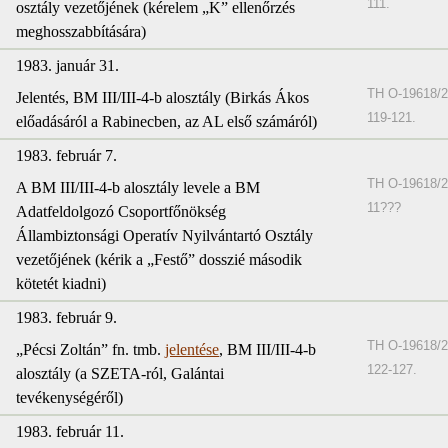
111.
osztály vezetőjének (kérelem „K” ellenőrzés
meghosszabbítására)
1983. január 31.
TH O-19618/2
Jelentés, BM III/III-4-b alosztály (Birkás Ákos
119-121.
előadásáról a Rabinecben, az AL első számáról)
1983. február 7.
TH O-19618/2
A BM III/III-4-b alosztály levele a BM
11???
Adatfeldolgozó Csoportfőnökség
Állambiztonsági Operatív Nyilvántartó Osztály
vezetőjének (kérik a „Festő” dosszié második
kötetét kiadni)
1983. február 9.
TH O-19618/2
„Pécsi Zoltán” fn. tmb.
jelentése
, BM III/III-4-b
122-127.
alosztály (a SZETA-ról, Galántai
tevékenységéről)
1983. február 11.