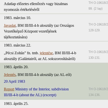
TH O-19618/2
Adatlap előzetes ellenőrzés vagy bizalmas
99. (2 lap)
nyomozás értékeléséről
1983. március 10.
TH O-19618/2
Javaslat
, BM III/III-4-b alosztály (az Országos
128-129.
Vezetőképző Központ vezetőjének
tájékoztatására)
1983. március 22.
TH O-19618/2
„Pécsi Zoltán” fn. tmb.
jelentése
, BM III/III-4-b
130-131.
alosztály (Galántairól, az AL sokszorosításáról)
1983. április 20.
Jelentés
, BM III/III-4-b alosztály (az AL-ról)
20 April 1983
Report
Ministry of the Interior, subdivision
TH O-19618/2
III/III-4-b (about the AL) (excerpt)
134-136.
1983. április 25.