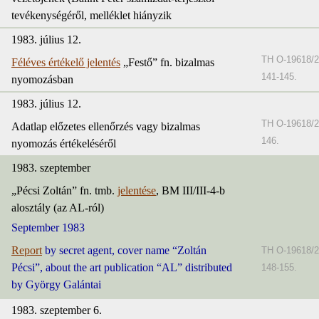
tevékenységéről, melléklet hiányzik
1983. július 12.
TH O-19618/2
Féléves értékelő jelentés
„Festő” fn. bizalmas
141-145.
nyomozásban
1983. július 12.
TH O-19618/2
Adatlap előzetes ellenőrzés vagy bizalmas
146.
nyomozás értékeléséről
1983. szeptember
„Pécsi Zoltán” fn. tmb.
jelentése
, BM III/III-4-b
alosztály (az AL-ról)
September 1983
Report
by secret agent, cover name “Zoltán
TH O-19618/2
Pécsi”, about the art publication “AL” distributed
148-155.
by György Galántai
1983. szeptember 6.