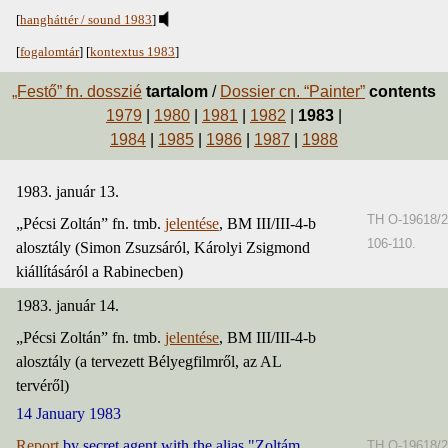
[
hangháttér / sound 1983
]
[
fogalomtár
] [
kontextus 1983
]
„Festő” fn. dosszié
tartalom
/
Dossier cn. “Painter”
contents
1979
|
1980
|
1981
|
1982
|
1983
|
1984
|
1985
|
1986
|
1987
|
1988
1983. január 13.
TH O-19618/2
„Pécsi Zoltán” fn. tmb.
jelentése
, BM III/III-4-b
106-110.
alosztály (Simon Zsuzsáról, Károlyi Zsigmond
kiállításáról a Rabinecben)
1983. január 14.
„Pécsi Zoltán” fn. tmb.
jelentése
, BM III/III-4-b
alosztály (a tervezett Bélyegfilmről, az AL
tervéről)
14 January 1983
Report
by secret agent with the alias "Zoltám
TH O-19618/2