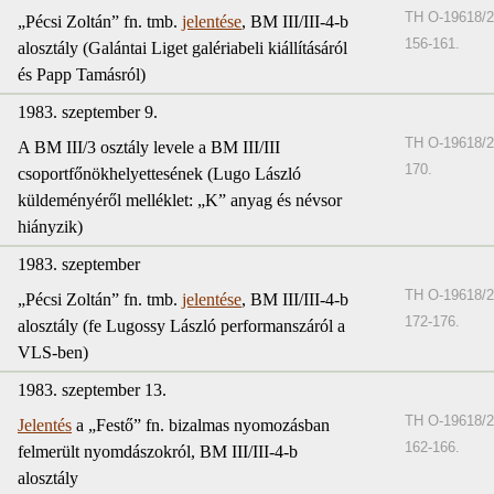
TH O-19618/2
„Pécsi Zoltán” fn. tmb.
jelentése
, BM III/III-4-b
156-161.
alosztály (Galántai Liget galériabeli kiállításáról
és Papp Tamásról)
1983. szeptember 9.
TH O-19618/2
A BM III/3 osztály levele a BM III/III
170.
csoportfőnökhelyettesének (Lugo László
küldeményéről melléklet: „K” anyag és névsor
hiányzik)
1983. szeptember
TH O-19618/2
„Pécsi Zoltán” fn. tmb.
jelentése
, BM III/III-4-b
172-176.
alosztály (fe Lugossy László performanszáról a
VLS-ben)
1983. szeptember 13.
TH O-19618/2
Jelentés
a „Festő” fn. bizalmas nyomozásban
162-166.
felmerült nyomdászokról, BM III/III-4-b
alosztály