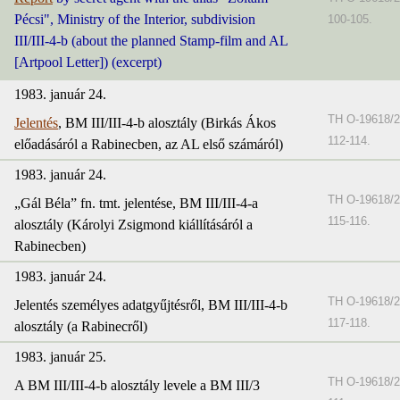
Pécsi", Ministry of the Interior, subdivision
100-105.
III/III-4-b (about the planned Stamp-film and AL
[Artpool Letter]) (excerpt)
1983. január 24.
TH O-19618/2
Jelentés
, BM III/III-4-b alosztály (Birkás Ákos
112-114.
előadásáról a Rabinecben, az AL első számáról)
1983. január 24.
TH O-19618/2
„Gál Béla” fn. tmt. jelentése, BM III/III-4-a
115-116.
alosztály (Károlyi Zsigmond kiállításáról a
Rabinecben)
1983. január 24.
TH O-19618/2
Jelentés személyes adatgyűjtésről, BM III/III-4-b
117-118.
alosztály (a Rabinecről)
1983. január 25.
TH O-19618/2
A BM III/III-4-b alosztály levele a BM III/3