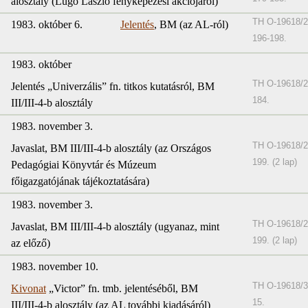
alosztály (Lugo László fényképezési akciójáról)
TH O-19618/2
1983. október 6.
Jelentés
, BM (az AL-ról)
196-198.
1983. október
TH O-19618/2
Jelentés „Univerzális” fn. titkos kutatásról, BM
184.
III/III-4-b alosztály
1983. november 3.
TH O-19618/2
Javaslat, BM III/III-4-b alosztály (az Országos
199. (2 lap)
Pedagógiai Könyvtár és Múzeum
főigazgatójának tájékoztatására)
1983. november 3.
TH O-19618/2
Javaslat, BM III/III-4-b alosztály (ugyanaz, mint
199. (2 lap)
az előző)
1983. november 10.
TH O-19618/3
Kivonat
„Victor” fn. tmb. jelentéséből, BM
15.
III/III-4-b alosztály (az AL további kiadásáról)