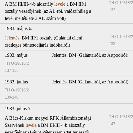
TH O-19618/2
A BM III/III-4-b alosztály
levele
a BM III/1
132.
osztály vezetőjének (az AL-ról, valószínűleg a
levél melléklete 3 AL-szám volt)
1983. május 6.
TH O-19618/2
Jelentés
, BM III/1 osztály (Galántai elleni
133.
esetleges büntetőeljárás indokairól)
1983. május
Jelentés, BM (Galántairól, az Artpoolról)
TH O-19618/2
137-138.
1983. június
Jelentés, BM (Galántairól, az Artpoolról)
TH O-19618/2
139-140.
1983. július 5.
TH O-19618/2
A Bács-Kiskun megyei RFK Állambiztonsági
147.
Szervének
levele
a BM III/III-4-b alosztály
vezetőjének (Bálint Péter szamizdat-terjesztői