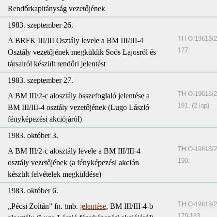
Rendőrkapitányság vezetőjének
1983. szeptember 26.
TH O-19618/2
A BRFK III/III Osztály levele a BM III/III-4
177.
Osztály vezetőjének megküldik Soós Lajosról és
társairól készült rendőri jelentést
1983. szeptember 27.
TH O-19618/2
A BM III/2-c alosztály összefoglaló jelentése a
191. (2 lap)
BM III/III-4 osztály vezetőjének (Lugo László
fényképezési akciójáról)
1983. október 3.
TH O-19618/2
A BM III/2-c alosztály levele a BM III/III-4
190.
osztály vezetőjének (a fényképezési akción
készült felvételek megküldése)
1983. október 6.
TH O-19618/2
„Pécsi Zoltán” fn. tmb.
jelentése
, BM III/III-4-b
179-183.