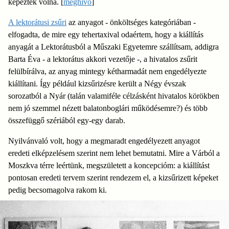
képezték volna. [
meghívó
]
A lektorátusi zsűri
az anyagot - önköltséges kategóriában -
elfogadta, de mire egy tehertaxival odaértem, hogy a kiállítás
anyagát a Lektorátusból a Műszaki Egyetemre szállítsam, addigra
Barta Éva - a lektorátus akkori vezetője -, a hivatalos zsűrit
felülbírálva, az anyag mintegy kétharmadát nem engedélyezte
kiállítani. Így például kizsűrizésre került a Négy évszak
sorozatból a Nyár (talán valamiféle célzásként hivatalos körökben
nem jó szemmel nézett balatonboglári működésemre?) és több
összefüggő szériából egy-egy darab.
Nyilvánvaló volt, hogy a megmaradt engedélyezett anyagot
eredeti elképzelésem szerint nem lehet bemutatni. Mire a Várból a
Moszkva térre leértünk, megszületett a koncepcióm: a kiállítást
pontosan eredeti tervem szerint rendezem el, a kizsűrizett képeket
pedig becsomagolva rakom ki.