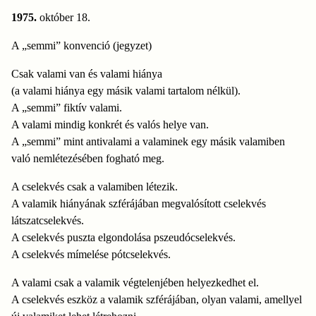
1975.
október 18.
A „semmi” konvenció (jegyzet)
Csak valami van és valami hiánya
(a valami hiánya egy másik valami tartalom nélkül).
A „semmi” fiktív valami.
A valami mindig konkrét és valós helye van.
A „semmi” mint antivalami a valaminek egy másik valamiben
való nemlétezésében fogható meg.
A cselekvés csak a valamiben létezik.
A valamik hiányának szférájában megvalósított cselekvés
látszatcselekvés.
A cselekvés puszta elgondolása pszeudócselekvés.
A cselekvés mímelése pótcselekvés.
A valami csak a valamik végtelenjében helyezkedhet el.
A cselekvés eszköz a valamik szférájában, olyan valami, amellyel