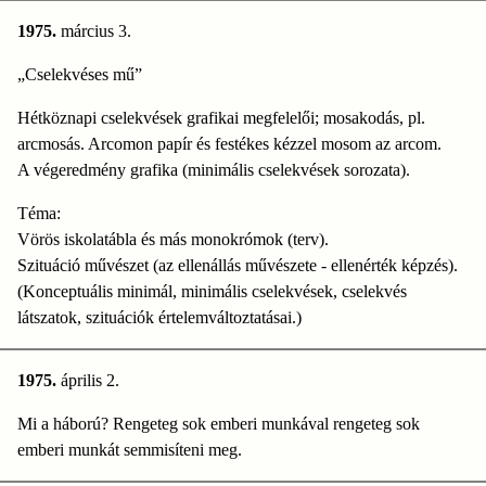
1975.
március 3.
„Cselekvéses mű”
Hétköznapi cselekvések grafikai megfelelői; mosakodás, pl.
arcmosás. Arcomon papír és festékes kézzel mosom az arcom.
A végeredmény grafika (minimális cselekvések sorozata).
Téma:
Vörös iskolatábla és más monokrómok (terv).
Szituáció művészet (az ellenállás művészete - ellenérték képzés).
(Konceptuális minimál, minimális cselekvések, cselekvés
látszatok, szituációk értelemváltoztatásai.)
1975.
április 2.
Mi a háború? Rengeteg sok emberi munkával rengeteg sok
emberi munkát semmisíteni meg.