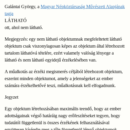
Galántai György, a
Magyar Népköztársaság Művészeti Alapjának
tagja
LÁTHATÓ
ott, ahol nem látható.
Megjegyzés: egy nem látható objektumnak megfeleltetett látható
objektum csak viszonylagosan képes az objektum által létrehozott
tartalom láthatóvá tételére, ezért valamely valóság lényege a
látható és nem látható egyidejű érzékelésében van.
A műalkotás az érzéki megismerés céljából létrehozott objektum,
eszerint minden objektumot, amely a jelenségeket az ember
számára érzékelhetővé teszi, műalkotásnak kell elfogadnunk.
Jegyzet
Egy objektum létrehozásában maximális teendő, hogy az ember
adottságainak végső határáig nagy erőfeszítéseket tegyen, hogy
tudatától függetlenül is összes érzékének felhasználásával
együttesen kísérelje meg a tőle függetlenül létező objektumok