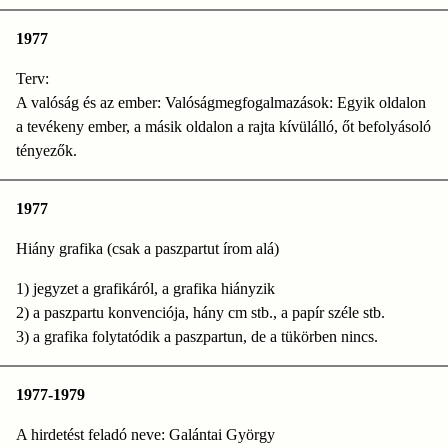
1977
Terv:
A valóság és az ember: Valóságmegfogalmazások: Egyik oldalon
a tevékeny ember, a másik oldalon a rajta kívülálló, őt befolyásoló
tényezők.
1977
Hiány grafika (csak a paszpartut írom alá)
1) jegyzet a grafikáról, a grafika hiányzik
2) a paszpartu konvenciója, hány cm stb., a papír széle stb.
3) a grafika folytatódik a paszpartun, de a tükörben nincs.
1977-1979
A hirdetést feladó neve: Galántai György