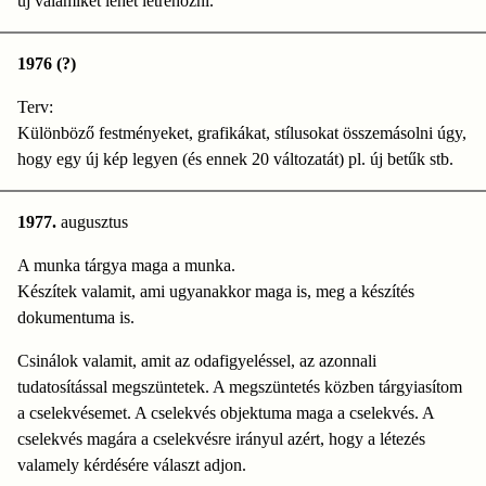
új valamiket lehet létrehozni.
1976 (?)
Terv:
Különböző festményeket, grafikákat, stílusokat összemásolni úgy,
hogy egy új kép legyen (és ennek 20 változatát) pl. új betűk stb.
1977.
augusztus
A munka tárgya maga a munka.
Készítek valamit, ami ugyanakkor maga is, meg a készítés
dokumentuma is.
Csinálok valamit, amit az odafigyeléssel, az azonnali
tudatosítással megszüntetek. A megszüntetés közben tárgyiasítom
a cselekvésemet. A cselekvés objektuma maga a cselekvés. A
cselekvés magára a cselekvésre irányul azért, hogy a létezés
valamely kérdésére választ adjon.