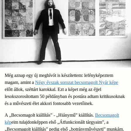
Még aznap egy új meghívót is készítettem: lefényképeztem
magam, amint a
Négy évszak sorozat becsomagolt Nyár képe
előtt állok, széttárt karokkal. Ezt a képet még az éjjel
lesokszorosítottam 50 példányban és postára adtam kritikusoknak
és a művészeti élet akkori fontosabb vezetőinek.
A „Becsomagolt kiállítás” - „Hiánymű” kiállítás.
Becsomagolt
kép
eim tulajdonképpen első „Átfunkcionált tárgyaim”, a
„Becsomagolt kiállítás” pedig első „botrányművészeti” munkám.