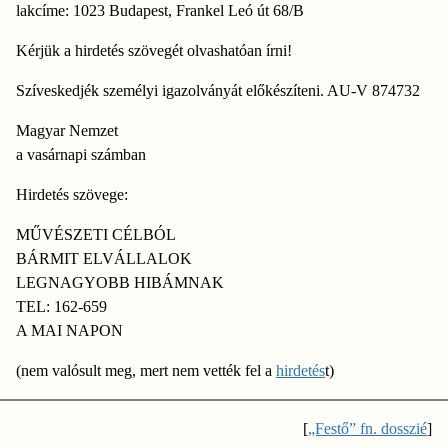
lakcíme: 1023 Budapest, Frankel Leó út 68/B
Kérjük a hirdetés szövegét olvashatóan írni!
Szíveskedjék személyi igazolványát előkészíteni. AU-V 874732
Magyar Nemzet
a vasárnapi számban
Hirdetés szövege:
MŰVÉSZETI CÉLBÓL
BÁRMIT ELVÁLLALOK
LEGNAGYOBB HIBÁMNAK
TEL: 162-659
A MAI NAPON
(nem valósult meg, mert nem vették fel a
hirdetés
t)
[
„Festő” fn. dosszié
]