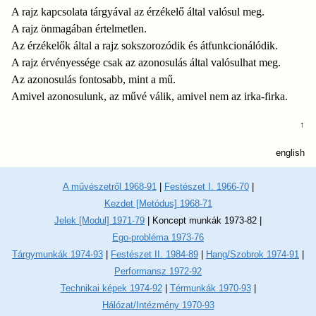
A rajz kapcsolata tárgyával az érzékelő által valósul meg.
A rajz önmagában értelmetlen.
Az érzékelők által a rajz sokszorozódik és átfunkcionálódik.
A rajz érvényessége csak az azonosulás által valósulhat meg.
Az azonosulás fontosabb, mint a mű.
Amivel azonosulunk, az művé válik, amivel nem az irka-firka.
↑
english
A művészetről 1968-91
|
Festészet I. 1966-70
|
Kezdet [Metódus] 1968-71
Jelek [Modul] 1971-79
|
Koncept munkák 1973-82
|
Ego-probléma 1973-76
Tárgymunkák 1974-93
|
Festészet II. 1984-89
|
Hang/Szobrok 1974-91
|
Performansz 1972-92
Technikai képek 1974-92
|
Térmunkák 1970-93
|
Hálózat/Intézmény 1970-93