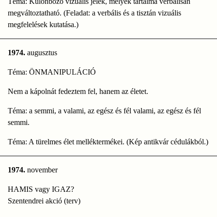
Téma: Különböző vizuális jelek, melyek tartalma verbálisan
megváltoztatható. (Feladat: a verbális és a tisztán vizuális
megfelelések kutatása.)
1974.
augusztus
Téma: ÖNMANIPULÁCIÓ
Nem a kápolnát fedeztem fel, hanem az életet.
Téma: a semmi, a valami, az egész és fél valami, az egész és fél
semmi.
Téma: A türelmes élet melléktermékei. (Kép antikvár cédulákból.)
1974.
november
HAMIS vagy IGAZ?
Szentendrei akció (terv)