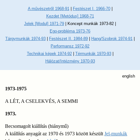
A művészetről 1968-91
|
Festészet I. 1966-70
|
Kezdet [Metódus] 1968-71
Jelek [Modul] 1971-79
|
Koncept munkák 1973-82
|
Ego-probléma 1973-76
Tárgymunkák 1974-93
|
Festészet II. 1984-89
|
Hang/Szobrok 1974-91
|
Performansz 1972-92
Technikai képek 1974-92
|
Térmunkák 1970-93
|
Hálózat/Intézmény 1970-93
english
1973-1975
A LÉT, A CSELEKVÉS, A SEMMI
1973.
Becsomagolt kiállítás (hiánymű)
A kiállítás anyagát az 1970 és 1973 között készült
Jel-munkák