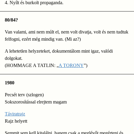
4. Nyílt és burkolt propaganda.
80/84?
Van valami, ami nem múlt el, nem volt divatja, volt és nem tudtuk
felfogni, ezért még mindig van. (Mi az?)
A lehetetlen helyzeteket, dokumentálom mint igaz, valódi
dolgokat.
(HOMMAGE A TATLIN: „
A TORONY
”)
1980
Pecsét terv (szlogen)
Sokszorosítással elrejtem magam
Táviratrajz
Rajz helyett
Semmit sem kell kitalálni, hanem csak a meglévőt megérteni és