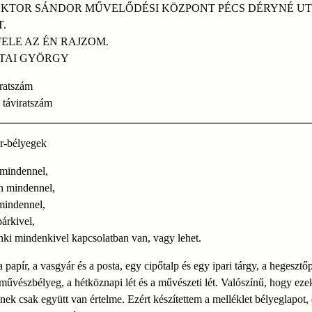
OKTOR SÁNDOR MŰVELŐDÉSI KÖZPONT PÉCS DÉRYNÉ UT
.
FELE AZ ÉN RAJZOM.
TAI GYÖRGY
iratszám
 táviratszám
r-bélyegek
 mindennel,
n mindennel,
mindennel,
bárkivel,
ki mindenkivel kapcsolatban van, vagy lehet.
a papír, a vasgyár és a posta, egy cipőtalp és egy ipari tárgy, a hegesztő
 művészbélyeg, a hétköznapi lét és a művészeti lét. Valószínű, hogy ez
knek csak együtt van értelme. Ezért készítettem a melléklet bélyeglapot, 