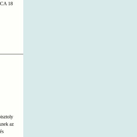
CA 18
pisztoly
eknek az
és