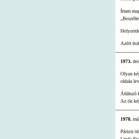
Írtam ma
„Beszélt
Helyzetd
Azért íro
1973.
de
Olyan kép
oldala lev
Átlátszó 
Az ön ké
1978.
má
Párizsi öt
Linda Fra