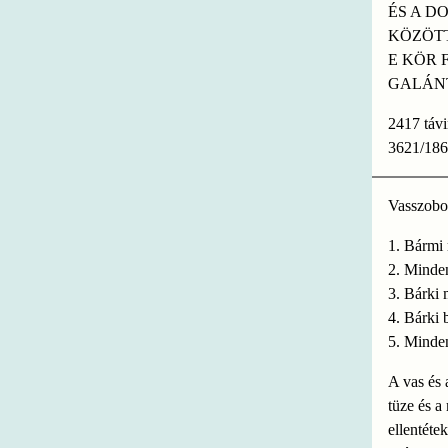
ÉS A D
KÖZÖTT
E KÖR 
GALÁN
2417 táv
3621/186
Vasszobo
1. Bármi
2. Minde
3. Bárki 
4. Bárki 
5. Minden
A vas és 
tüze és a
ellentéte