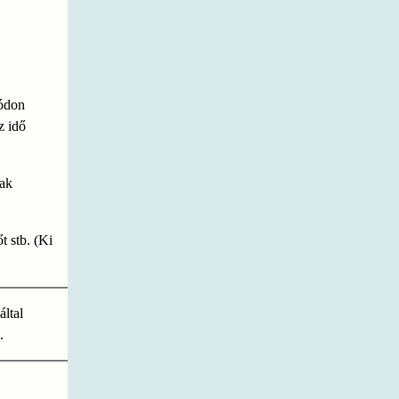
módon
z idő
nak
 stb. (Ki
által
.