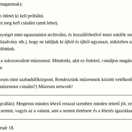
 (magamnak):
ötletet ki kell próbálni.
t meg kell csinálni (amit lehet).
ységet mint tapasztalatot archiválni, és hozzáférhetővé tenni sokféle 
s, kiadvány stb.), hogy ne találjuk ki újból és újból ugyanazt, miközben a
ölöttünk.
a sokszorosított múzeumot. Mindenki, akit ez érdekel, csináljon magá
t.
zeum mint szabadidőközpont. Rendezzünk múzeumok közötti vetélkedőt
 múzeumot csinálni?) Múzeum network!
váltás): Megtenni minden létező rosszal szemben minden tehető jót, ez
a semmi, vagyis az a valami, ami a semmi története és a létezés igazolása
ruár 18.