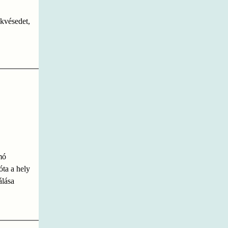
ekvésedet,
mó
óta a hely
álása