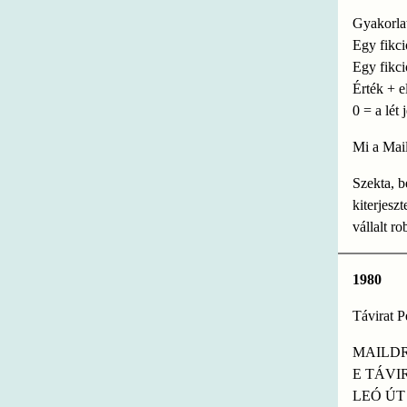
Gyakorla
Egy fikci
Egy fikci
Érték + e
0 = a lét 
Mi a Mai
Szekta, b
kiterjesz
vállalt ro
1980
Távirat P
MAILD
E TÁVI
LEÓ ÚT 6