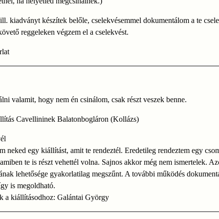
etnél, ha helyetted megcsinálnék.)
t ill. kiadványt készítek belőle, cselekvésemmel dokumentálom a te csel
övető reggeleken végzem el a cselekvést.
lat
lni valamit, hogy nem én csinálom, csak részt veszek benne.
állítás Cavellininek Balatonbogláron (Kollázs)
él
 neked egy kiállítást, amit te rendeztél. Eredetileg rendeztem egy cso
t, amiben te is részt vehettél volna. Sajnos akkor még nem ismertelek. Az
tának lehetősége gyakorlatilag megszűnt. A további működés dokument
gy is megoldható.
k a kiállításodhoz: Galántai György