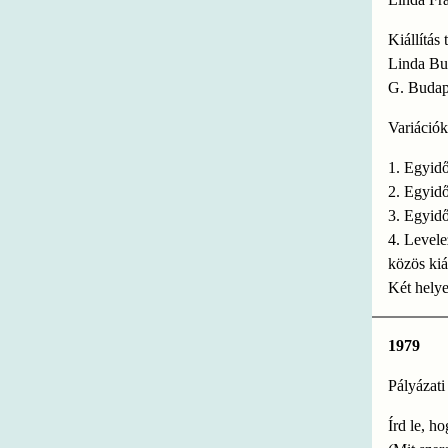
Kiállítás 
Linda Bu
G. Budap
Variációk
1. Egyidő
2. Egyidő
3. Egyidőb
4. Levele
közös kiá
Két helye
1979
Pályázati
Írd le, h