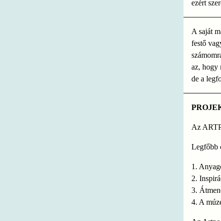
ezért sze
A saját m
festő va
számomra.
az, hogy
de a legf
PROJE
Az ARTP
Legfőbb c
1. Anyag
2. Inspir
3. Átmene
4. A múze