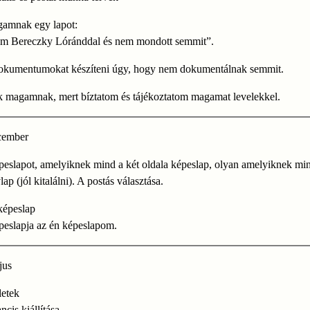
gamnak egy lapot:
em Bereczky Lóránddal és nem mondott semmit”.
okumentumokat készíteni úgy, hogy nem dokumentálnak semmit.
k magamnak, mert bíztatom és tájékoztatom magamat levelekkel.
cember
eslapot, amelyiknek mind a két oldala képeslap, olyan amelyiknek min
lap (jól kitalálni). A postás választása.
képeslap
peslapja az én képeslapom.
jus
letek
ncis kiállítása