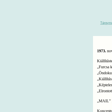
Tárgym
1973.
no
Kiállítást
„Furcsa 
„Öndoku
„Kiállítás
„Képtele
„Elrontot
„MAIL
Konceptuá