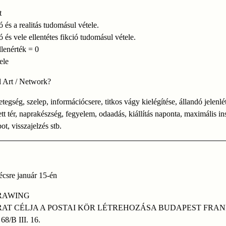
t
ó és a realitás tudomásul vétele.
ó és vele ellentétes fikció tudomásul vétele.
llenérték = 0
jele
l Art / Network?
etegség, szelep, információcsere, titkos vágy kielégítése, állandó jelenlét
tett tér, naprakészség, fegyelem, odaadás, kiállítás naponta, maximális ins
bot, visszajelzés stb.
écsre január 15-én
RAWING
RAT CÉLJA A POSTAI KÖR LÉTREHOZÁSA BUDAPEST FRA
8/B III. 16.