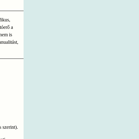
fikus,
tóerő a
nem is
ualitást,
szerint).