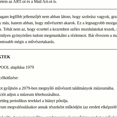
retem az ART-ot és a Mail Art-ot is.
agam legfőbb jellemzőjét nem abban látom, hogy szobrász vagyok, gra
gy más, hanem abban, hogy művészetet akarok. Ez a legnagyobb mozga
 Tehát nem az, hogy ecsettel a kezemben széles mozdulatokat teszek, 
 milyen gyönyörűen tudom megmunkálni a rézlemezt. Bár élvezem a man
ontosabb mégis a művészetakarás.
KTEK
OOL alapítása 1979
élkitűzése:
ot gyűjtsön a 2079-ben megnyíló művészeti találmányok múzeumába.
ációt adjon a múzeum létrehozásához.
tileg periodikus terekkel a hiányt pótolja.
um megvalósulásakor annak részeként működjön (az eredeti elképzelés 