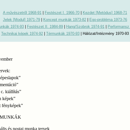
A művészetről 1968-91
|
Festészet I. 1966-70
|
Kezdet [Metódus] 1968-71
Jelek [Modul] 1971-79
|
Koncept munkák 1973-82
|
Ego-probléma 1973-76
unkák 1974-93
|
Festészet II. 1984-89
|
Hang/Szobrok 1974-91
|
Performansz
Technikai képek 1974-92
|
Térmunkák 1970-93
|
Hálózat/Intézmény 1970-93
vember
ervek:
képeslapok”
mentáció”
 c. kiállítás”
n képek”
t fényképek”
” MUNKÁK
lis és postai munka tervek