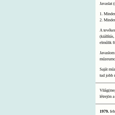
Javaslat
1. Minden 
2. Minden
A tevéken
(kiállítá
elmúlik f
Javaslom 
múzeumo
Saját mú
tud jobb
Világ(meg
létrejön 
1979.
feb