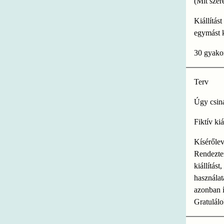
(Mit szer
Kiállítás
egymást k
30 gyakor
Terv
Úgy csiná
Fiktív ki
Kísérőlev
Rendeztem
kiállítás
használa
azonban í
Gratulálo