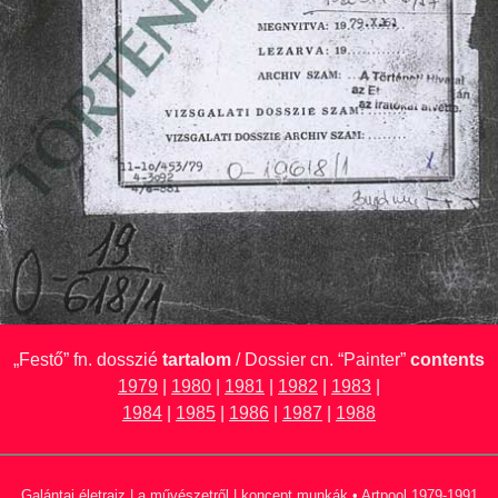
„Festő” fn. dosszié
tartalom
/ Dossier cn. “Painter”
contents
1979
|
1980
|
1981
|
1982
|
1983
|
1984
|
1985
|
1986
|
1987
|
1988
Galántai életrajz
|
a művészetről
|
koncept munkák
•
Artpool 1979-1991