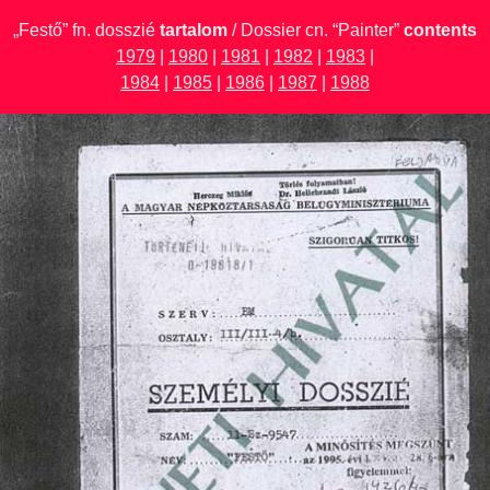
„Festő” fn. dosszié
tartalom
/ Dossier cn. “Painter”
contents
1979
|
1980
|
1981
|
1982
|
1983
|
1984
|
1985
|
1986
|
1987
|
1988