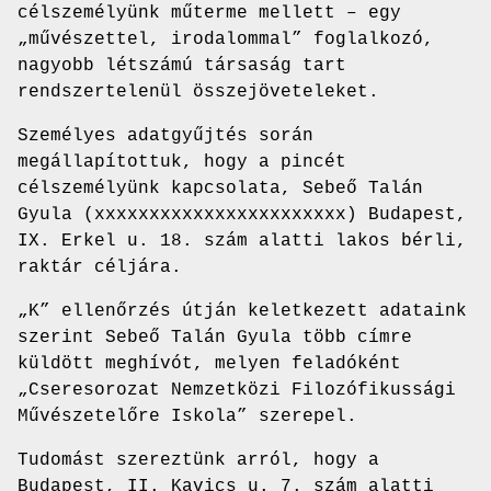
célszemélyünk műterme mellett – egy
„művészettel, irodalommal” foglalkozó,
nagyobb létszámú társaság tart
rendszertelenül összejöveteleket.
Személyes adatgyűjtés során
megállapítottuk, hogy a pincét
célszemélyünk kapcsolata, Sebeő Talán
Gyula (xxxxxxxxxxxxxxxxxxxxxxx) Budapest,
IX. Erkel u. 18. szám alatti lakos bérli,
raktár céljára.
„K” ellenőrzés útján keletkezett adataink
szerint Sebeő Talán Gyula több címre
küldött meghívót, melyen feladóként
„Cseresorozat Nemzetközi Filozófikussági
Művészetelőre Iskola” szerepel.
Tudomást szereztünk arról, hogy a
Budapest, II. Kavics u. 7. szám alatti