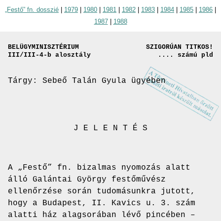
„Festő” fn. dosszié
|
1979
|
1980
|
1981
|
1982
|
1983
|
1984
|
1985
|
1986
|
1987
|
1988
BELÜGYMINISZTÉRIUM
SZIGORÚAN TITKOS!
III/III-4-b alosztály
.... számú pld
Tárgy: Sebeő Talán Gyula ügyében
J E L E N T É S
A „Festő” fn. bizalmas nyomozás alatt
álló Galántai György festőművész
ellenőrzése során tudomásunkra jutott,
hogy a Budapest, II. Kavics u. 3. szám
alatti ház alagsorában lévő pincében –