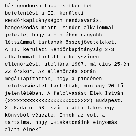
ház gondnoka több esetben tett
bejelentést a II. kerületi
Rendőrkapitányságon rendzavarás,
hangoskodás miatt. Minden alkalommal
jelezte, hogy a pincében nagyobb
létszámmal tartanak összejöveteleket.
A II. kerületi Rendőrkapitányság 2-3
alkalommal tartott a helyszínen
ellenőrzést, utoljára 1987. március 25-én
22 órakor. Az ellenőrzés során
megállapították, hogy a pincében
felolvasóestet tartottak, mintegy 20 fő
jelenlétében. A felolvasást Elek István
(xxxxxxxxxxxxxxxxxxxxxxxxxxx) Budapest,
X. Kada u. 58. szám alatti lakos egy
könyvből végezte. Ennek az volt a
tartalma, hogy „Kiskatonáink elnyomás
alatt élnek”.