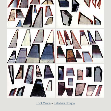
Foot Ware
•
Láb-beli dolgok