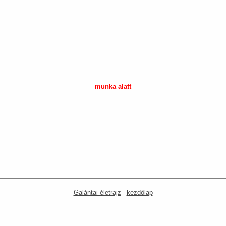
munka alatt
Galántai életrajz
|
kezdőlap