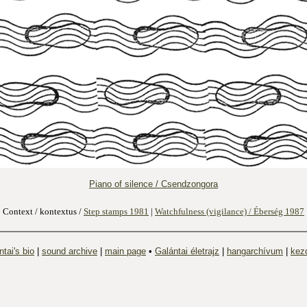
Piano of silence / Csendzongora
Context / kontextus /
Step stamps 1981
|
Watchfulness (vigilance) / Éberség 1987
tai's bio
|
sound archive
|
main page
•
Galántai életrajz
|
hangarchívum
|
kez