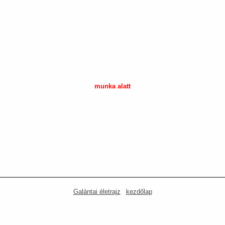
munka alatt
Galántai életrajz
|
kezdőlap